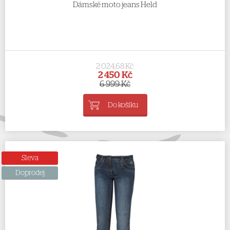
Dámské moto jeans Held
2 024,68 Kč
2 450 Kč
6 999 Kč
Do košíku
Sleva
Doprodej