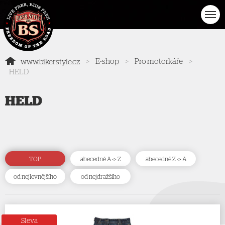
>
E-shop
>
Pro motorkáře
>
www.bikerstyle.cz
HELD
HELD
TOP
abecedně A -> Z
abecedně Z -> A
od nejlevnějšího
od nejdražšího
Sleva