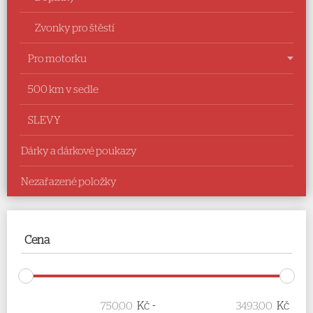
Zvonky pro štěstí
Pro motorku
500 km v sedle
SLEVY
Dárky a dárkové poukazy
Nezařazené položky
Cena
-
Kč
Kč