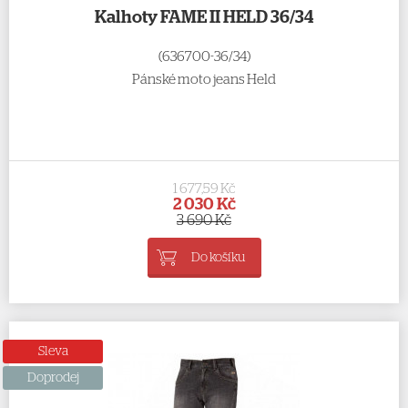
Kalhoty FAME II HELD 36/34
(636700-36/34)
Pánské moto jeans Held
1 677,59 Kč
2 030 Kč
3 690 Kč
Do košíku
Sleva
Doprodej