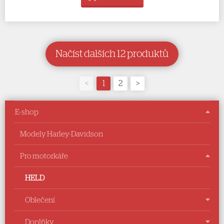
Načíst dalších 12 produktů
<
1
2
>
E-shop
Modely Harley-Davidson
Pro motorkáře
HELD
Oblečení
Doplňky