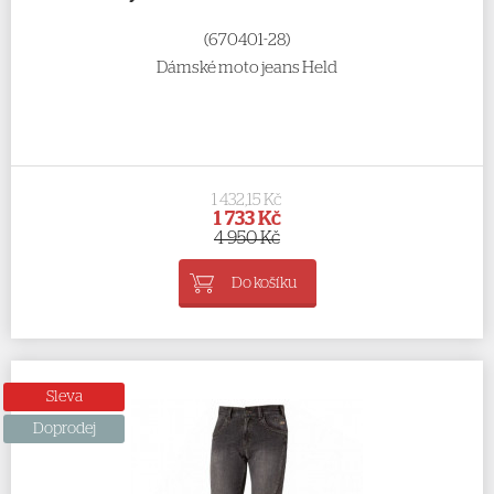
(670401-28)
Dámské moto jeans Held
1 432,15 Kč
1 733 Kč
4 950 Kč
Do košíku
Sleva
Doprodej