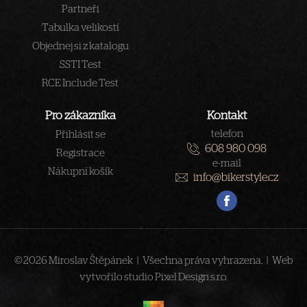
Partneři
Tabulka velikostí
Objednej si z katalogu
SSTI Test
RCE Include Test
Pro zákazníka
Kontakt
telefon
Přihlásit se
608 980 098
Registrace
e-mail
Nákupní košík
info@bikerstyle.cz
© 2026 Miroslav Štěpánek | Všechna práva vyhrazena. | Web
vytvořilo studio
Pixel Design s.r.o.