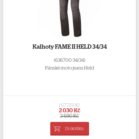
Kalhoty FAME II HELD 34/34
(636700-34/34)
Pánské moto jeans Held
1 677,59 Kč
2 030 Kč
3 690 Kč
Do košíku