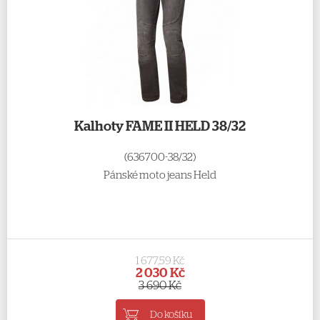
Kalhoty FAME II HELD 38/32
(636700-38/32)
Pánské moto jeans Held
1 677,59 Kč
2 030 Kč
3 690 Kč
Do košíku