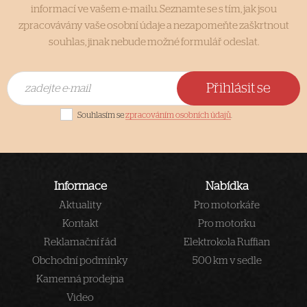
informací ve vašem e-mailu. Seznamte se s tím, jak jsou
zpracovávány vaše osobní údaje a nezapomeňte zaškrtnout
souhlas, jinak nebude možné formulář odeslat.
Přihlásit se
Souhlasím se
zpracováním osobních údajů
.
Informace
Nabídka
Aktuality
Pro motorkáře
Kontakt
Pro motorku
Reklamační řád
Elektrokola Ruffian
Obchodní podmínky
500 km v sedle
Kamenná prodejna
Video