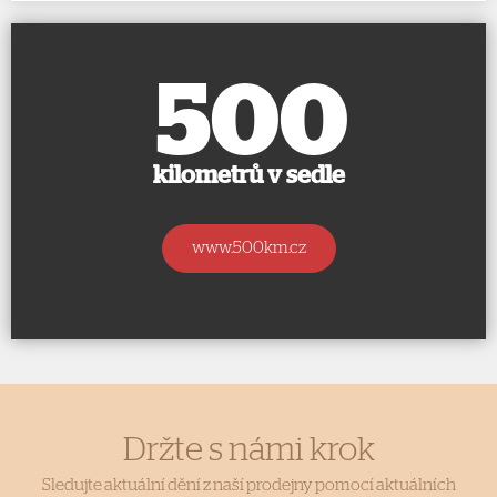
500
kilometrů v sedle
www.500km.cz
Držte s námi krok
Sledujte aktuální dění z naší prodejny pomocí aktuálních