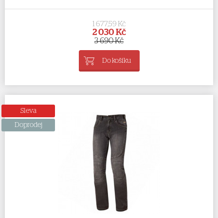
1 677,59 Kč
2 030 Kč
3 690 Kč
Do košíku
Sleva
Doprodej