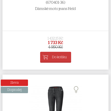
(670401-36)
Dámské moto jeans Held
1 432,15 Kč
1 733 Kč
4 950 Kč
Do košíku
Sleva
Doprodej