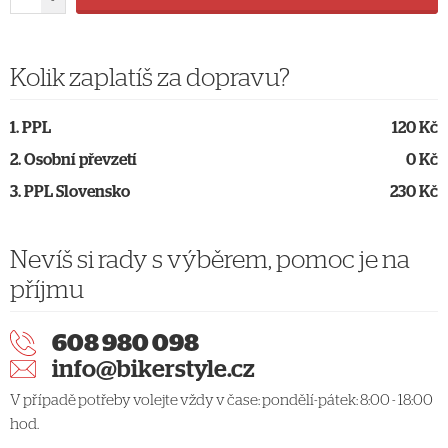
-
Kolik zaplatíš za dopravu?
PPL
120 Kč
Osobní převzetí
0 Kč
PPL Slovensko
230 Kč
Nevíš si rady s výběrem, pomoc je na
příjmu
608 980 098
info@bikerstyle.cz
V případě potřeby volejte vždy v čase: pondělí-pátek: 8:00 - 18:00
hod.