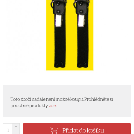
Toto zboží nadále není možné koupit. Prohlédněte si
podobné produkty
zde
.
+
Přidat do košíku