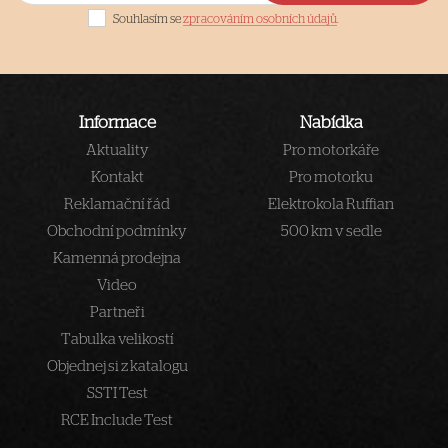
Souhlasím se
zpracováním osobních údajů
.
Informace
Nabídka
Aktuality
Pro motorkáře
Kontakt
Pro motorku
Reklamační řád
Elektrokola Ruffian
Obchodní podmínky
500 km v sedle
Kamenná prodejna
Video
Partneři
Tabulka velikostí
Objednej si z katalogu
SSTI Test
RCE Include Test