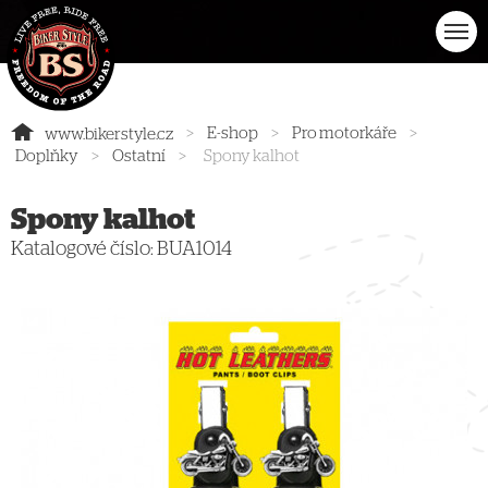
>
E-shop
>
Pro motorkáře
>
www.bikerstyle.cz
Doplňky
>
Ostatní
>
Spony kalhot
Spony kalhot
Katalogové číslo:
BUA1014