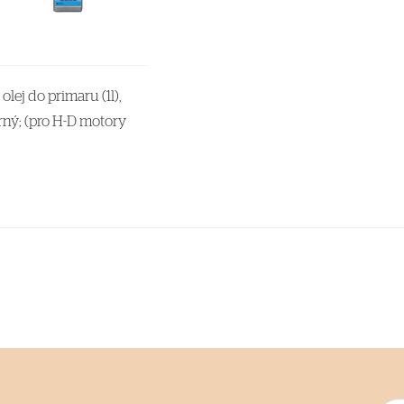
olej do primaru (1l),
erný; (pro H-D motory