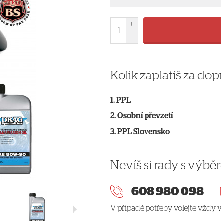
+
-
Kolik zaplatíš za do
PPL
Osobní převzetí
PPL Slovensko
Nevíš si rady s výbě
608 980 098
V případě potřeby volejte vždy v 