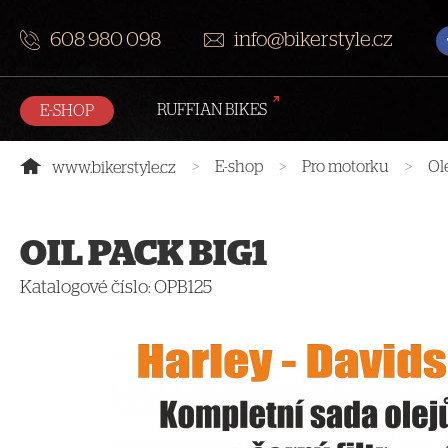
608 980 098
info@bikerstyle.cz
RUFFIAN BIKES
E-SHOP
>
E-shop
>
Pro motorku
>
Ol
www.bikerstyle.cz
OIL PACK BIG1
Katalogové číslo:
OPB125