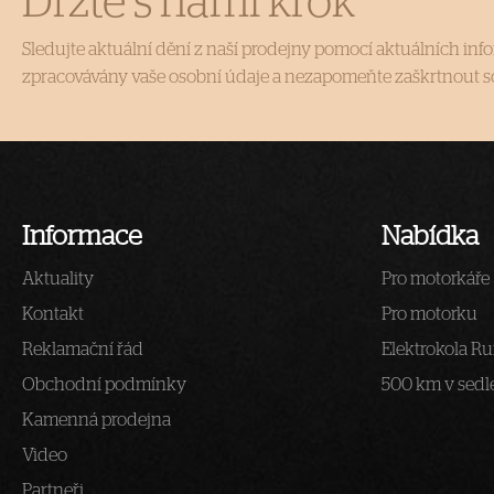
Držte s námi krok
Sledujte aktuální dění z naší prodejny pomocí aktuálních info
zpracovávány vaše osobní údaje a nezapomeňte zaškrtnout so
Informace
Nabídka
Aktuality
Pro motorkáře
Kontakt
Pro motorku
Reklamační řád
Elektrokola Ru
Obchodní podmínky
500 km v sedl
Kamenná prodejna
Video
Partneři