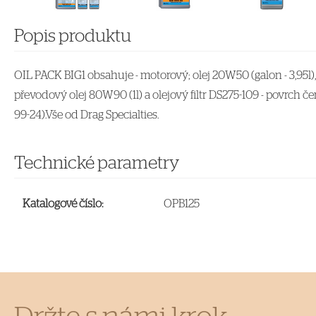
Popis produktu
OIL PACK BIG1 obsahuje - motorový; olej 20W50 (galon - 3,95l), 
převodový olej 80W90 (1l) a olejový filtr DS275-109 - povrch č
99-24).Vše od Drag Specialties.
Technické parametry
Katalogové číslo:
OPB125