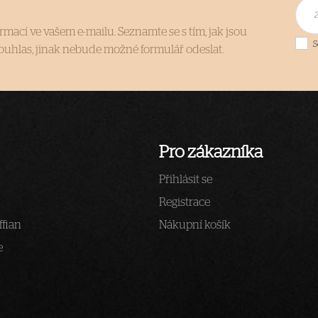
rmací ve vašem e-mailu. Seznamte se s tím, jak jsou
S
uhlas, jinak nebude možné formulář odeslat.
Pro zákazníka
Přihlásit se
Registrace
ffian
Nákupní košík
e