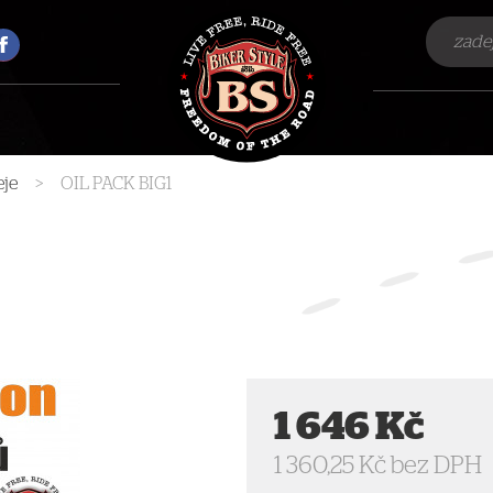
eje
>
OIL PACK BIG1
1 646 Kč
1 360,25 Kč bez DPH