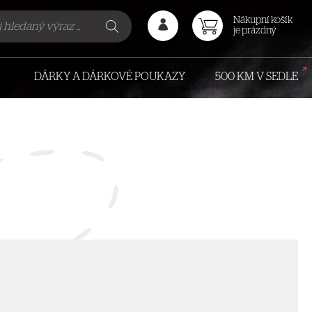
Nákupní košík
je prázdný
DÁRKY A DÁRKOVÉ POUKAZY
500 KM V SEDLE