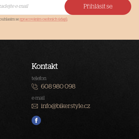
Přihlásit se
ouhlasím se
zpracováním osobních údajů
.
Kontakt
telefon
608 980 098
e-mail
info@bikerstyle.cz