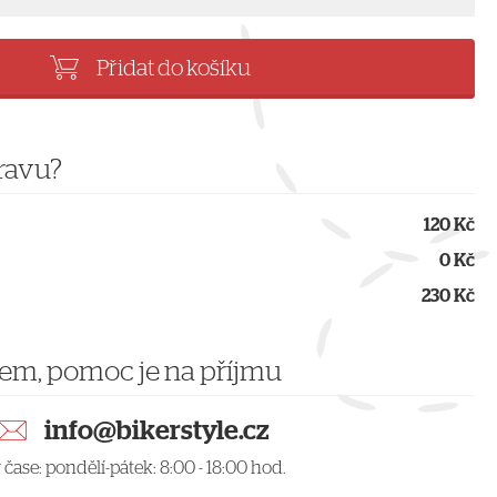
Přidat do košíku
pravu?
120 Kč
0 Kč
230 Kč
rem, pomoc je na příjmu
info@bikerstyle.cz
čase: pondělí-pátek: 8:00 - 18:00 hod.