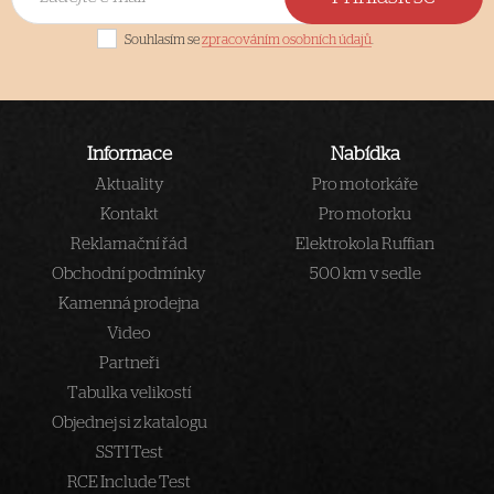
Souhlasím se
zpracováním osobních údajů
.
Informace
Nabídka
Aktuality
Pro motorkáře
Kontakt
Pro motorku
Reklamační řád
Elektrokola Ruffian
Obchodní podmínky
500 km v sedle
Kamenná prodejna
Video
Partneři
Tabulka velikostí
Objednej si z katalogu
SSTI Test
RCE Include Test