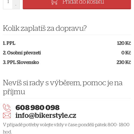
Přidat do košíku
-
Kolik zaplatíš za dopravu?
PPL
120 Kč
Osobní převzetí
0 Kč
PPL Slovensko
230 Kč
Nevíš si rady s výběrem, pomoc je na
příjmu
608 980 098
info@bikerstyle.cz
V případě potřeby volejte vždy v čase: pondělí-pátek: 8:00 - 18:00
hod.