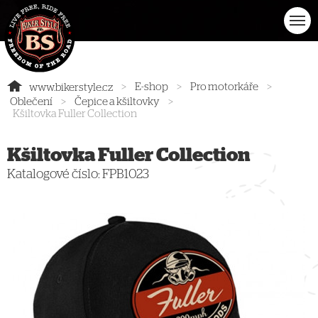
>
E-shop
>
Pro motorkáře
>
www.bikerstyle.cz
Oblečení
>
Čepice a kšiltovky
>
Kšiltovka Fuller Collection
Kšiltovka Fuller Collection
Katalogové číslo:
FPB1023