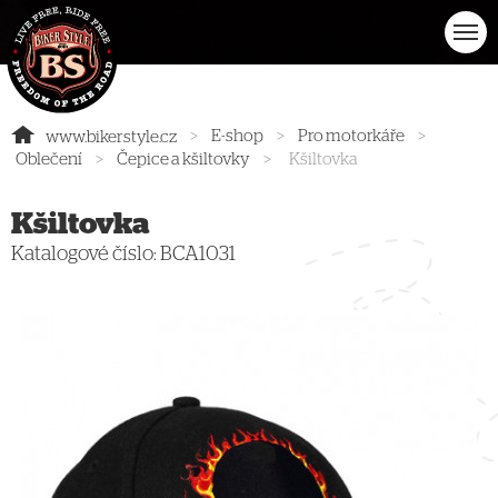
>
E-shop
>
Pro motorkáře
>
www.bikerstyle.cz
Oblečení
>
Čepice a kšiltovky
>
Kšiltovka
Kšiltovka
Katalogové číslo:
BCA1031