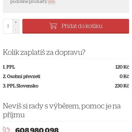
podobné produkty
zde
.
+
Přidat do košíku
-
Kolik zaplatíš za dopravu?
PPL
120 Kč
Osobní převzetí
0 Kč
PPL Slovensko
230 Kč
Nevíš si rady s výběrem, pomoc je na
příjmu
608 980 098