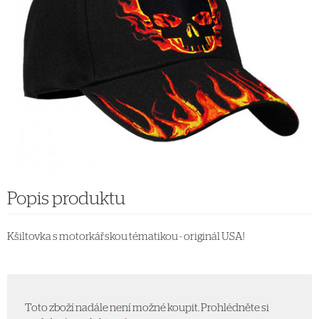
Popis produktu
Kšiltovka s motorkářskou tématikou - originál USA!
Toto zboží nadále není možné koupit. Prohlédněte si