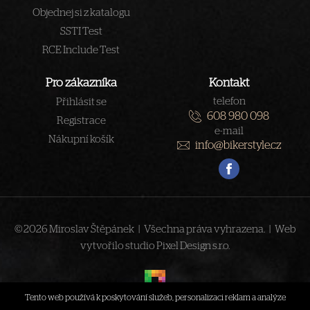
Objednej si z katalogu
SSTI Test
RCE Include Test
Pro zákazníka
Kontakt
telefon
Přihlásit se
608 980 098
Registrace
e-mail
Nákupní košík
info@bikerstyle.cz
© 2026 Miroslav Štěpánek | Všechna práva vyhrazena. | Web
vytvořilo studio
Pixel Design s.r.o.
Tento web používá k poskytování služeb, personalizaci reklam a analýze