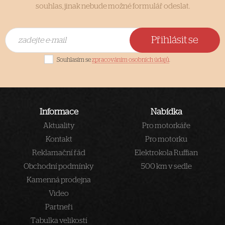
souhlas, jinak nebude možné formulář odeslat.
Přihlásit se
Souhlasím se
zpracováním osobních údajů
.
Informace
Nabídka
Aktuality
Pro motorkáře
Kontakt
Pro motorku
Reklamační řád
Elektrokola Ruffian
Obchodní podmínky
500 km v sedle
Kamenná prodejna
Video
Partneři
Tabulka velikostí