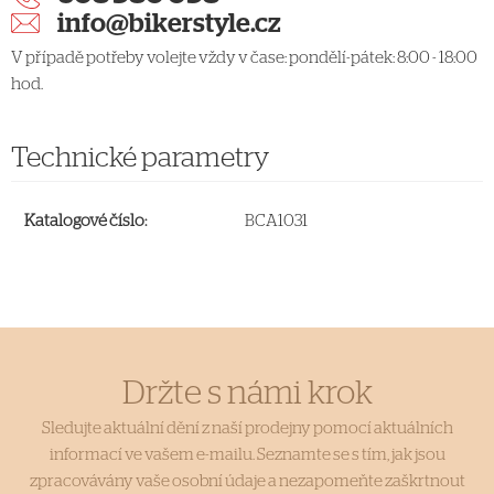
info@bikerstyle.cz
V případě potřeby volejte vždy v čase: pondělí-pátek: 8:00 - 18:00
hod.
Technické parametry
Katalogové číslo:
BCA1031
Držte s námi krok
Sledujte aktuální dění z naší prodejny pomocí aktuálních
informací ve vašem e-mailu. Seznamte se s tím, jak jsou
zpracovávány vaše osobní údaje a nezapomeňte zaškrtnout