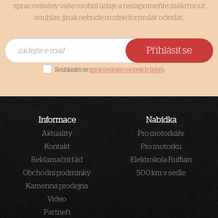
zpracovávány vaše osobní údaje a nezapomeňte zaškrtnout
souhlas, jinak nebude možné formulář odeslat.
Přihlásit se
Souhlasím se
zpracováním osobních údajů
.
Informace
Nabídka
Aktuality
Pro motorkáře
Kontakt
Pro motorku
Reklamační řád
Elektrokola Ruffian
Obchodní podmínky
500 km v sedle
Kamenná prodejna
Video
Partneři