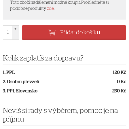
Toto zboží nadále není možné koupit. Prohlédněte si
podobné produkty
zde
.
+
Přidat do košíku
-
Kolik zaplatíš za dopravu?
PPL
120 Kč
Osobní převzetí
0 Kč
PPL Slovensko
230 Kč
Nevíš si rady s výběrem, pomoc je na
příjmu