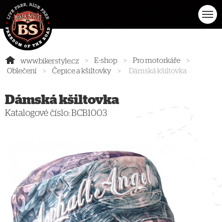
>
E-shop
>
Pro motorkáře
>
www.bikerstyle.cz
Oblečení
>
Čepice a kšiltovky
>
Dámská kšiltovka
Dámská kšiltovka
Katalogové číslo:
BCB1003