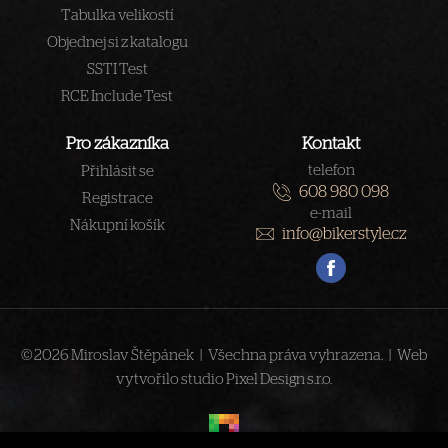
Tabulka velikostí
Objednej si z katalogu
SSTI Test
RCE Include Test
Pro zákazníka
Kontakt
telefon
Přihlásit se
608 980 098
Registrace
e-mail
Nákupní košík
info@bikerstyle.cz
© 2026 Miroslav Štěpánek | Všechna práva vyhrazena. | Web
vytvořilo studio
Pixel Design s.r.o.